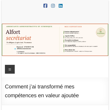
Aller
au
contenu
Alfort
Menu
Secrétariat
–
Comment j’ai transformé mes
assistante
compétences en valeur ajoutée
administrative