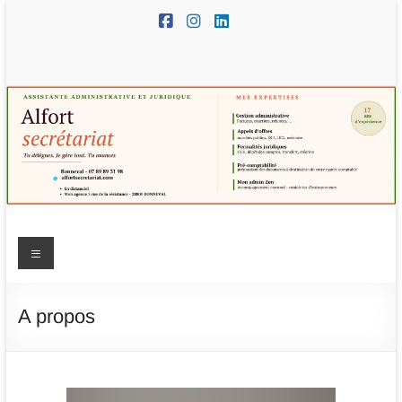
Aller
au
contenu
Alfort
Menu
Secrétariat
–
A propos
assistante
administrative