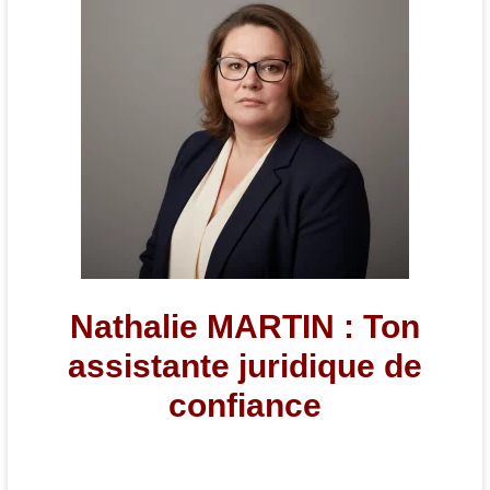
et
juridique
Bonneval
Eure
et
Loir
Nathalie MARTIN :
Ton
assistante juridique de
confiance