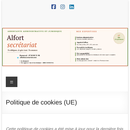
Aller
au
contenu
Alfort
Menu
Secrétariat
–
Politique de cookies (UE)
assistante
administrative
Cette politique de cookies a été mise à jour pour la dernière fois