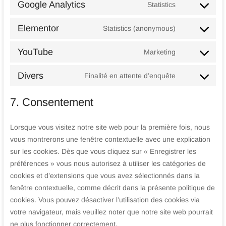
Google Analytics
Statistics
service
Consent
complianz
to
Elementor
Statistics (anonymous)
service
Consent
google-
to
analytics
YouTube
Marketing
service
Consent
elementor
to
Divers
Finalité en attente d’enquête
service
Consent
youtube
to
7. Consentement
service
divers
Lorsque vous visitez notre site web pour la première fois, nous
vous montrerons une fenêtre contextuelle avec une explication
sur les cookies. Dès que vous cliquez sur « Enregistrer les
préférences » vous nous autorisez à utiliser les catégories de
cookies et d’extensions que vous avez sélectionnés dans la
fenêtre contextuelle, comme décrit dans la présente politique de
cookies. Vous pouvez désactiver l’utilisation des cookies via
votre navigateur, mais veuillez noter que notre site web pourrait
ne plus fonctionner correctement.