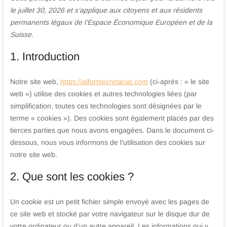
et
le juillet 30, 2026 et s’applique aux citoyens et aux résidents
permanents légaux de l’Espace Économique Européen et de la
juridique
Suisse.
Bonneval
1. Introduction
Eure
et
Notre site web,
https://alfortsecretariat.com
(ci-après : « le site
web ») utilise des cookies et autres technologies liées (par
Loir
simplification, toutes ces technologies sont désignées par le
terme « cookies »). Des cookies sont également placés par des
tierces parties que nous avons engagées. Dans le document ci-
dessous, nous vous informons de l’utilisation des cookies sur
notre site web.
2. Que sont les cookies ?
Un cookie est un petit fichier simple envoyé avec les pages de
ce site web et stocké par votre navigateur sur le disque dur de
votre ordinateur ou d’un autre appareil. Les informations qui y