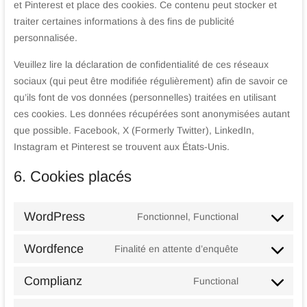
et Pinterest et place des cookies. Ce contenu peut stocker et
traiter certaines informations à des fins de publicité
personnalisée.
Veuillez lire la déclaration de confidentialité de ces réseaux
sociaux (qui peut être modifiée régulièrement) afin de savoir ce
qu’ils font de vos données (personnelles) traitées en utilisant
ces cookies. Les données récupérées sont anonymisées autant
que possible. Facebook, X (Formerly Twitter), LinkedIn,
Instagram et Pinterest se trouvent aux États-Unis.
6. Cookies placés
WordPress
Fonctionnel, Functional
Consent
to
Wordfence
Finalité en attente d’enquête
service
Consent
wordpress
to
Complianz
Functional
service
Consent
wordfence
to