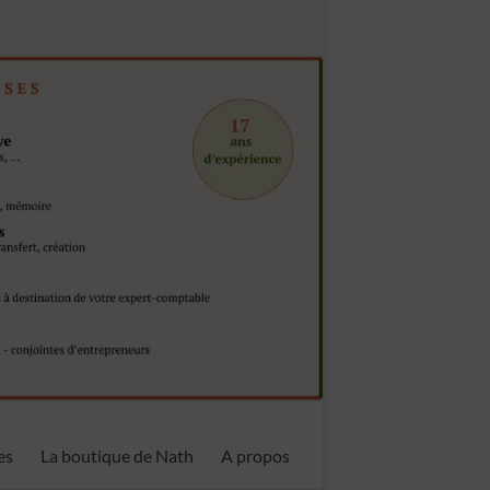
es
La boutique de Nath
A propos