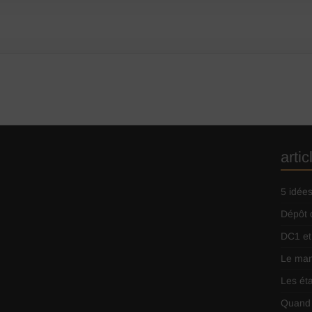
arti
5 idée
Dépôt 
DC1 et
Le man
Les ét
Quand 