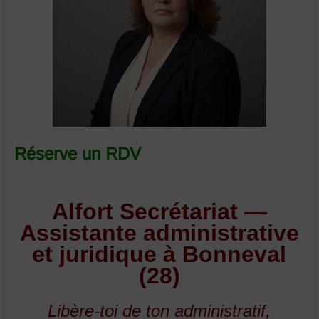
et
juridique
Bonneval
Eure
et
Loir
Réserve un RDV
Alfort Secrétariat —
Assistante administrative
et juridique à Bonneval
(28)
Libère-toi de ton administratif,