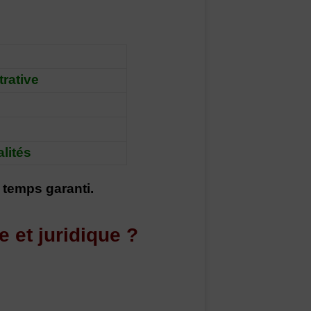
rative
lités
 temps garanti.
e et juridique ?