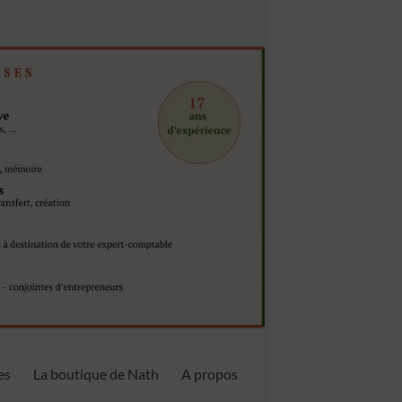
es
La boutique de Nath
A propos