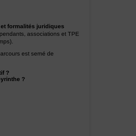
et formalités juridiques
dépendants, associations et TPE
emps).
 parcours est semé de
if ?
yrinthe ?