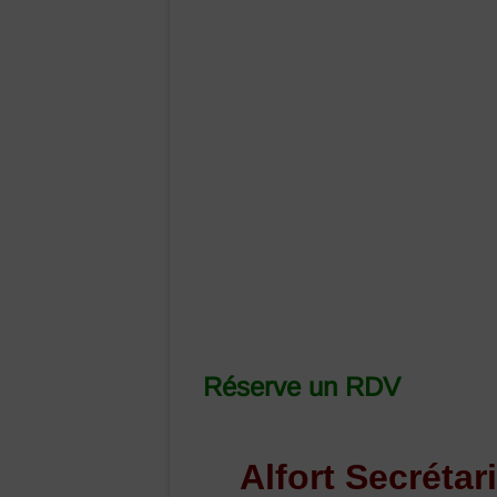
–
assistante
administrative
et
juridique
Bonneval
Eure
et
Loir
Réserve un RDV
Alfort Secrétar