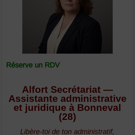
et
juridique
Bonneval
Eure
et
Loir
Réserve un RDV
Alfort Secrétariat —
Assistante administrative
et juridique à Bonneval
(28)
Libère-toi de ton administratif,