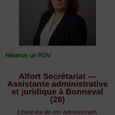
et
juridique
Bonneval
Eure
et
Loir
Réserve un RDV
Alfort Secrétariat —
Assistante administrative
et juridique à Bonneval
(28)
Libère-toi de ton administratif,