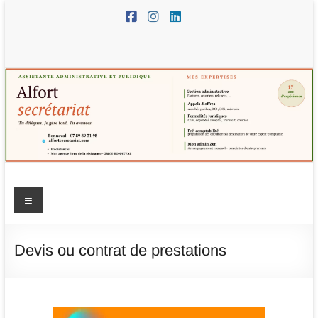
Aller
au
contenu
Alfort
Menu
Secrétariat
–
Devis ou contrat de prestations
assistante
administrative