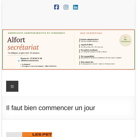
Aller
au
contenu
Alfort
Menu
Secrétariat
–
Il faut bien commencer un jour
assistante
administrative