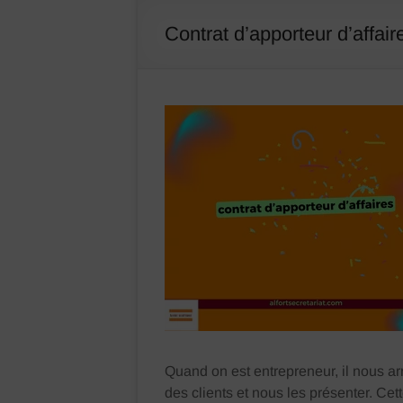
–
Contrat d’apporteur d’affair
assistante
administrative
et
juridique
Bonneval
Eure
et
Loir
Quand on est entrepreneur, il nous ar
des clients et nous les présenter. Cet