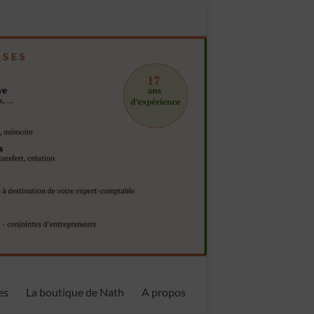
es
La boutique de Nath
A propos