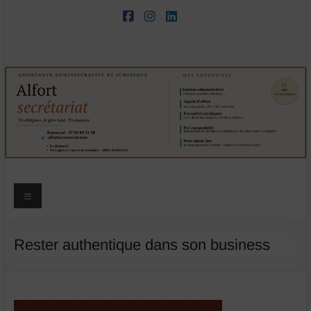
Aller
au
contenu
Alfort
Menu
Secrétariat
–
Rester authentique dans son business
assistante
administrative