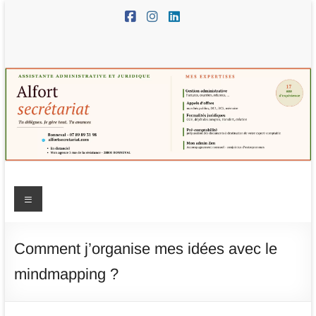
Aller
au
contenu
Alfort
Menu
Secrétariat
–
Comment j’organise mes idées avec le
assistante
mindmapping ?
administrative