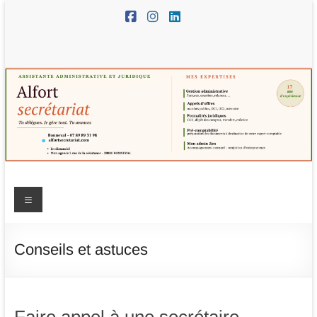
Aller
au
contenu
Alfort
Menu
Secrétariat
–
Conseils et astuces
assistante
administrative
Faire appel à une secrétaire