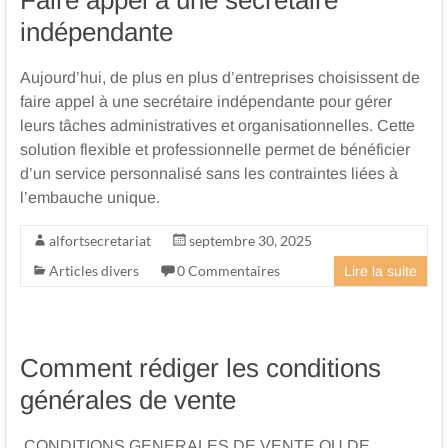
et
indépendante
juridique
Aujourd’hui, de plus en plus d’entreprises choisissent de
Bonneval
faire appel à une secrétaire indépendante pour gérer
Eure
leurs tâches administratives et organisationnelles. Cette
solution flexible et professionnelle permet de bénéficier
et
d’un service personnalisé sans les contraintes liées à
Loir
l’embauche unique.
alfortsecretariat
septembre 30, 2025
Articles divers
0 Commentaires
Lire la suite
Comment rédiger les conditions
générales de vente
CONDITIONS GENERALES DE VENTE OU DE