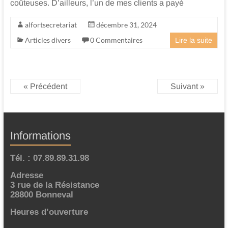
coûteuses. D’ailleurs, l’un de mes clients a payé
alfortsecretariat
décembre 31, 2024
Articles divers
0 Commentaires
Lire la suite
« Précédent
Suivant »
Informations
Tél. : 07.89.89.31.98
Adresse
3 rue de la Résistance
28800 Bonneval
Heures d’ouverture