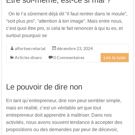
et
On te l’a sûrement déjà dit “il faut rentrer dans le moule”,
juridique
“soit plus pro”, “attention à ton image”. Mais entre nous,
Bonneval
c’est quoi être pro, si cela te fait renoncer à qui tu es, et
surtout pourquoi se
Eure
et
alfortsecretariat
décembre 23, 2024
Articles divers
0 Commentaires
Lire la suite
Loir
Le pouvoir de dire non
En tant qu’entrepreneur, dire non peut sembler simple,
mais en réalité, c’est un véritable art que tout
entrepreneur doit apprendre à maîtriser. Dans nos
activités, nous avons souvent tendance à accepter des
propositions ou des demandes par peur de décevoir,